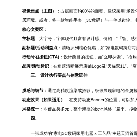
视觉焦点（主图）
：占据画面约60%的面积。建议采用“场
居环境。或者，将一款智能手表（3C数码）与一件以齿轮、
核心文案区
：
主标题
：大字号，字体现代且富有设计感。例如：“「智」感生
副标题/活动利益点
：清晰罗列核心优惠，如“家电数码跨店每满
行动号召按钮(CTA)
：设计醒目的按钮，如“立即探索”、“抢
品牌/活动标识
：在角落清晰展示店铺Logo及“天猫双11”
三、 设计执行要点与创意延伸
质感与细节
：通过高精度渲染或摄影，极致展现家电的金属
动态效果（如果适用）
：在支持动态Banner的位置，可
风格统一
：即使品类多元，整个海报的设计风格（扁平、拟
四、
一张成功的“家电3C数码家用电器 x 工艺品”主题天