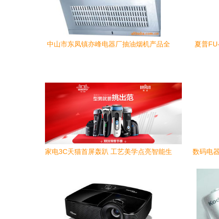
中山市东凤镇亦峰电器厂抽油烟机产品全
夏普FU
览 智净厨房新典范
家电3C天猫首屏轰趴 工艺美学点亮智能生
数码电器
活