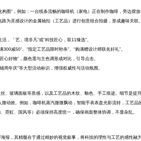
景化构图”，例如：一台线条流畅的咖啡机（家电）正在制作咖啡，旁边摆
电路为灵感设计的金属袖扣（工艺品）进行创意组合拍摄，形成趣味关联
活，「艺」境非凡”或“科技匠心，双11臻选”。
300减50”、“指定工艺品限时秒杀”、“购满赠设计师联名好礼”。
购匠心好物”，颜色需与主色调形成对比，引导点击。
、“店铺周年庆”等大型活动标识，增强权威性与活动氛围。
拉丝、玻璃面板等质感，以及工艺品的木纹、釉色、手工痕迹。细节是提
以加入微动效。例如，咖啡机蒸汽微微飘动，智能手表表盘光影流转，工艺
物、霓虹、国风等）必须保持高度统一，确保画面整体协调，不显杂乱。
猫首屏海报，其精髓在于通过精妙的视觉叙事，将科技的理性与工艺的感性