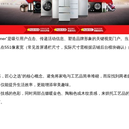
nner”是吸引用户点击、传递活动信息、塑造品牌形象的关键视觉门户。当主
在551像素宽（常见首屏通栏尺寸，实际尺寸需根据店铺后台模块确认
电器，匠心之选”的核心概念。避免将家电与工艺品简单堆砌，而应找到两
不仅能提升生活效率，更能增添审美趣味。
科技感的色彩，同时局部点缀暖金色、陶釉色或木纹质感，来烘托工艺品
节。