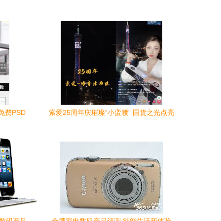
费PSD
索爱25周年庆璀璨“小蛮腰” 国货之光点亮
科技数码新征程