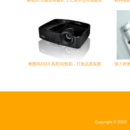
家电3C天猫首屏轰趴 工艺美学点亮智能生
数码电器
活
奥图码X313 高亮3D投影，打造品质实惠
深入评测
的商务教育新体验
Copyright © 2026