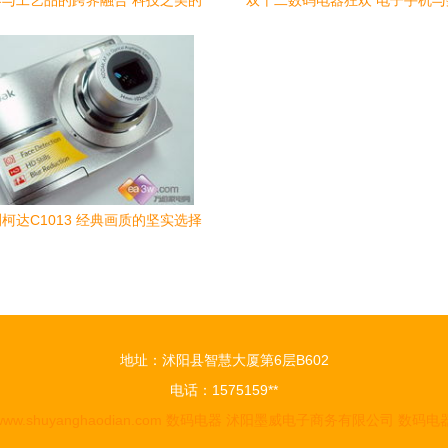
与工艺品的跨界融合 科技之美的
双十二数码电器狂欢 电子手机
人文表达
的年终钜惠
柯达C1013 经典画质的坚实选择
（第二页）
地址：沭阳县智慧大厦第6层B602
电话：1575159**
www.shuyanghaodian.com
数码电器
沭阳墨威电子商务有限公司
数码电