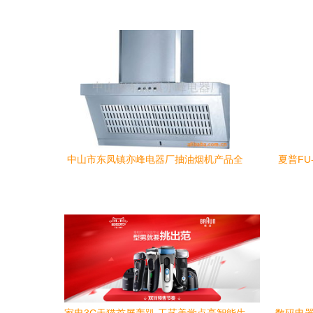
中山市东凤镇亦峰电器厂抽油烟机产品全
夏普FU
览 智净厨房新典范