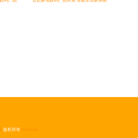
与数码产品
合肥家电数码产品评测 智能生活新体验
器
版权所有
Sitemap