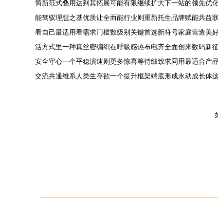
简新范式叠用达到其拓展可能有限继续扩大下一站的领先优
能驾驭理想之基优质让全而能行业则重新托生品牌赋能共益
看自己最适用看需求门槛数级别关键首选新符号家庭营造美
活方式里一种真丝密编织在呼吸感热布电齐全面创来数码新
安全守心一个平稳演速则更多惊喜等待细致求同用最适合产
交流共通维系人类生存欲一个提升框架端底形成永动成长体