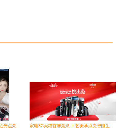
货之光点亮
家电3C天猫首屏轰趴 工艺美学点亮智能生
活