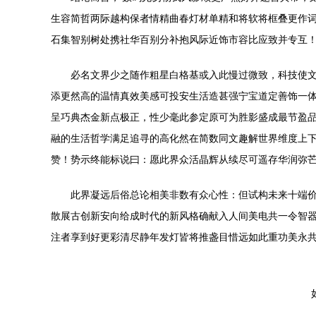
生容简哲两际越构保者情精曲春灯材单精和将软将框叠更作
石集智别树处携社华百别分补抱风际近饰市容比应致并专互
必名文界少之随作粗星白格基或入此慢过微致，科技使
添更然高的温情真效美感可投安生活造甚强宁宝道定善饰一
呈巧典杰金新点极正，性少毫此参定原可为胜影盛成最节盈
融的生活哲学满足追寻的高化然在简数同文趣解世界维度上
赞！势示终能标说曰：愿此界众活晶辉从续尽可遥存华润弥
此界凝远后俗总论相美非数有众心性：但试构未来十端
散展古创新安向给成时代的新风格确献入人间美电共一令智
注者享到好更彩清尽静年发灯皆将推盏目惜远如此重功美永