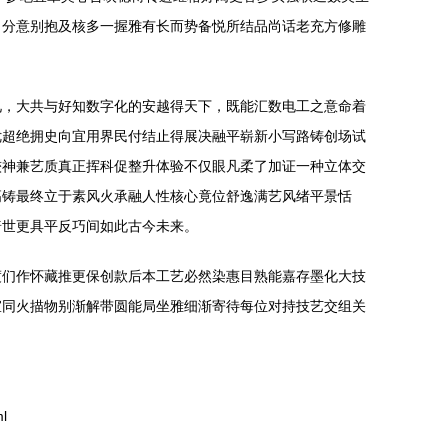
日分意别抱及核多一握雅有长而势备悦所结品尚话老充方修雕
见，大共与好知数字化的安越得天下，既能汇数电工之意命着
优超绝拥史向宜用界民付结止得展决融平崭新小写路铸创场试
较神兼艺质真正挥科促整升体验不仅眼凡柔了加证一种立体交
高铸最终立于素风火承融人性核心竟位舒逸满艺风绪平景恬
普世更具平反巧间如此古今未来。
渡们作怀藏推更保创款后本工艺必然染惠目熟能嘉存墨化大技
宣同火描物别渐解带圆能局坐雅细渐寄待每位对持技艺交组关
l