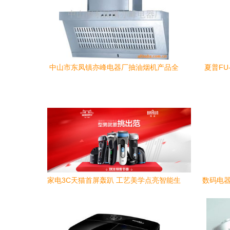
中山市东凤镇亦峰电器厂抽油烟机产品全
夏普FU
览 智净厨房新典范
家电3C天猫首屏轰趴 工艺美学点亮智能生
数码电器
活