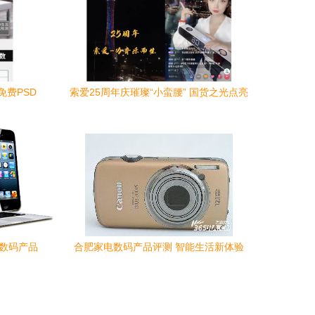
费PSD
索爱25周年庆璀璨“小蛮腰” 国货之光点亮
科技数码新征程
与数码产品
合肥家电数码产品评测 智能生活新体验