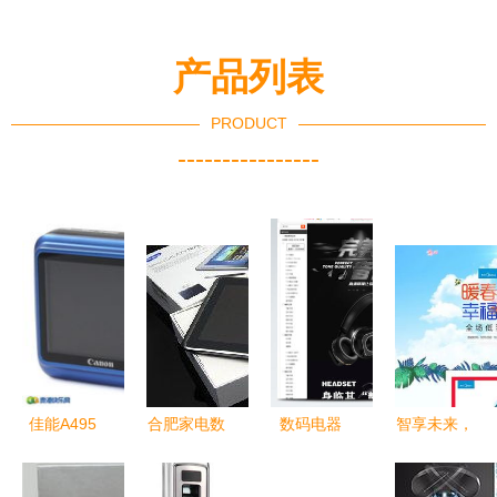
产品列表
PRODUCT
----------------
佳能A495
合肥家电数
数码电器
智享未来，
相机出售
码导购 选
连接现代生
家电数码焕
家电数码精
购工艺品时
活的智能枢
新生活