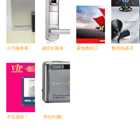
品，极具收
不可忽略的
纽
藏与使用价
品质之道',
值
小巧随身看
诚招全国省
家电数码工
数码电器详
三星YP
级代理 指
艺品集结，
情页设计
CM3移动数
纹门锁、保
天猫店铺首
打造高效转
字电视初体
险箱及数码
屏活动海报
化与卓越体
验
产品代理机
设计指南
验
会
不玩虚的！
理光R3数
昌吉人速来
码相机 融
会员积分兑
合科技与美